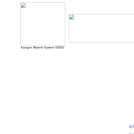
Kangen Water® System SD501
公